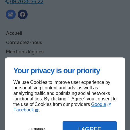
09 70 35 36 22
Accueil
Contactez-nous
Mentions légales
Plan du site
Your privacy is our priority
We use Cookies to improve user experience by
Haut de page
personalising content and ads, as well as
analyzing traffic and optimizing social networks
functionalities. By clicking "I Agree" you consent to
the use of Cookies from our providers
Google
Facebook
.
I AGREE
Customize